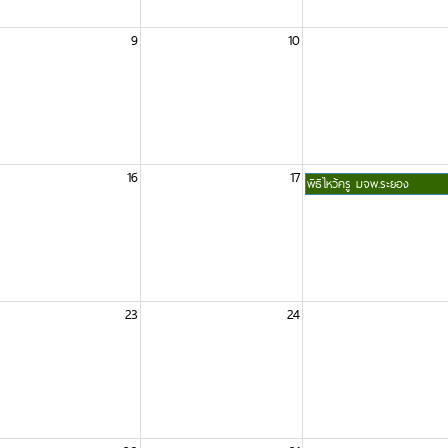
9
10
16
17
พิธีไหว้ครู มจพ.ระยอง
23
24