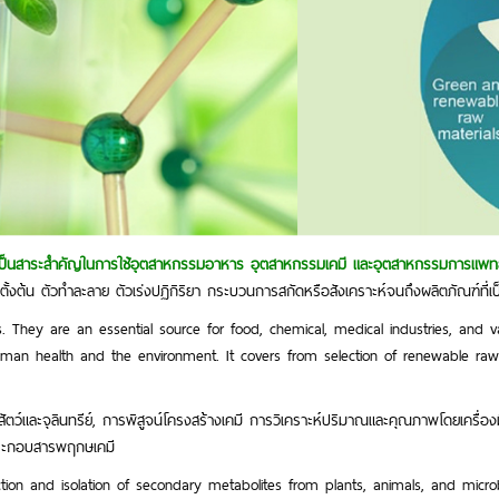
ำหรับเป็นสาระสำคัญในการใช้อุตสาหกรรมอาหาร อุตสาหกรรมเคมี และอุตสาหกรรมการแพทย์,
รตั้งต้น ตัวทำละลาย ตัวเร่งปฏิกิริยา กระบวนการสกัดหรือสังเคราะห์จนถึงผลิตภัณฑ์ที่เป
 They are an essential source for food, chemical, medical industries, and var
an health and the environment. It covers from selection of renewable raw ma
 สัตว์และจุลินทรีย์, การพิสูจน์โครงสร้างเคมี การวิเคราะห์ปริมาณและคุณภาพโดยเครื่
์ประกอบสารพฤกษเคมี
ction and isolation of secondary metabolites from plants, animals, and microbi