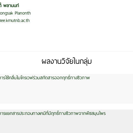
ิ์ พลานนท์
 Songsak Planonth
iee.kmutnb.ac.th
ผลงานวิจัยในกลุ่ม
การใช้คลื่นไมโครเวฟร่วมสกัดสารออกฤทธิ์ทางชีวภาพ
การแยกสารประกอบทางเคมีที่มีฤทธิ์ทางชีวภาพจากพืชสมุนไพร