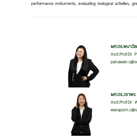
performance instruments, evaluating biological activities,
ผศ.ดร.พนาวัลย
Asst.Prof.Dr.
panawan.s@sc
ผศ.ดร.วราพร 
Asst.Prof.Dr.
waraporn.c@s