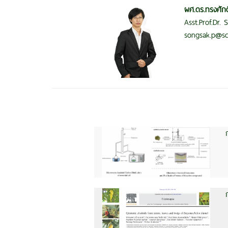
ผศ.ดร.ทรงศักด
Asst.Prof.Dr.
songsak.p@sc