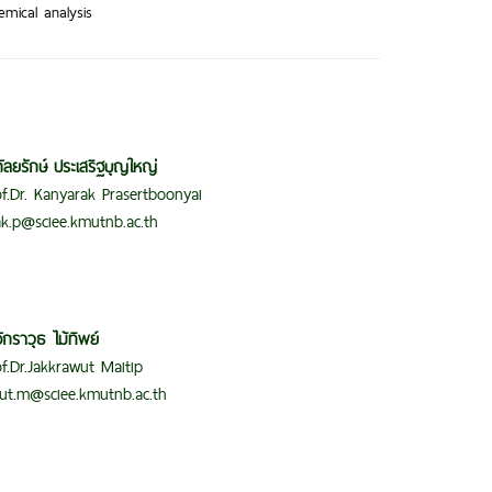
emical analysis
ัลยรักษ์ ประเสริฐบุญใหญ่
of.Dr. Kanyarak Prasertboonyai
k.p@sciee.kmutnb.ac.th
ักราวุธ ไม้ทิพย์
of.Dr.Jakkrawut Maitip
ut.m@sciee.kmutnb.ac.th