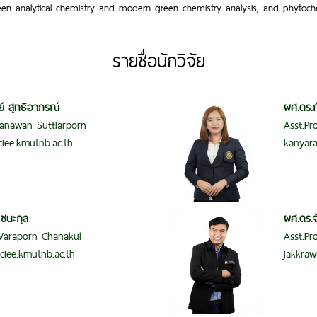
 green analytical chemistry and modern green chemistry analysis, and phytoch
รายชื่อนักวิจัย
์ สุทธิอาภรณ์
ผศ.ดร.ก
 Panawan Suttiarporn
Asst.Pr
iee.kmutnb.ac.th
kanyara
ชนะกุล
ผศ.ดร.จ
 Waraporn Chanakul
Asst.Pr
ciee.kmutnb.ac.th
jakkraw