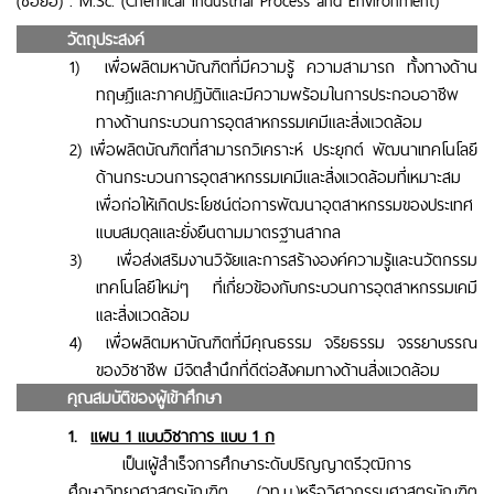
(ชื่อย่อ)
:
M
.
Sc
. (
Chemical Industrial Process and Environment
)
.
วัตถุประสงค์
1)
เพื่อผลิตมหาบัณฑิตที่มีความรู้ ความสามารถ ทั้งทางด้าน
ทฤษฎีและภาคปฏิบัติและมีความพร้อมในการประกอบอาชีพ
ทางด้านกระบวนการอุตสาหกรรมเคมีและสิ่งแวดล้อม
2)
เพื่อผลิตบัณฑิตที่สามารถวิเคราะห์ ประยุกต์ พัฒนาเทคโนโลยี
ด้านกระบวนการอุตสาหกรรมเคมีและสิ่งแวดล้อมที่เหมาะสม
เพื่อก่อให้เกิดประโยชน์ต่อการพัฒนาอุตสาหกรรมของประเทศ
แบบสมดุลและยั่งยืนตามมาตรฐานสากล
3)
เพื่อส่งเสริมงานวิจัยและการสร้างองค์ความรู้และนวัตกรรม
เทคโนโลยีใหม่ๆ ที่เกี่ยวข้องกับกระบวนการอุตสาหกรรมเคมี
และสิ่งแวดล้อม
4)
เพื่อผลิตมหาบัณฑิตที่มีคุณธรรม จริยธรรม จรรยาบรรณ
ของวิชาชีพ มีจิตสำนึกที่ดีต่อสังคมทางด้านสิ่งแวดล้อม
.
คุณสมบัติของผู้เข้าศึกษา
1.
แผน 1 แบบวิชาการ แบบ 1 ก
เป็น
เผู้สำเร็จการศึกษาระดับปริญญาตรีวุฒิการ
ศึกษาวิทยาศาสตรบัณฑิต (วท.บ.)หรือวิศวกรรมศาสตรบัณฑิต