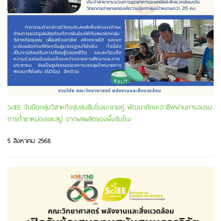
SciEE จับมือกลุ่มวิสาหกิจชุมชนชันโรงมะขามคู่ พัฒนาทักษะอาชีพผ่านการอบรม
การทำยาหม่องและสบู่ จากผลผลิตของผึ้งชันโรง
5 สิงหาคม 2568