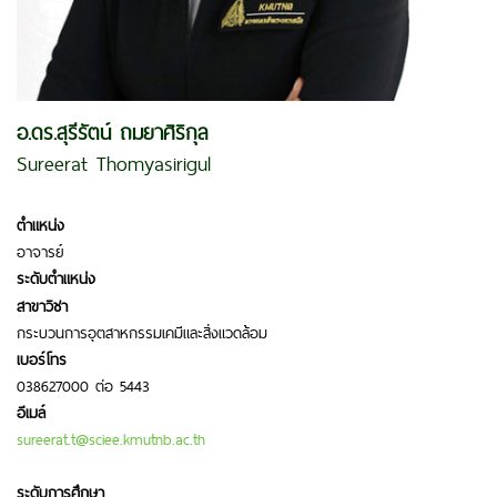
อ.ดร.สุรีรัตน์ ถมยาศิริกุล
Sureerat Thomyasirigul
ตำแหน่ง
อาจารย์
ระดับตำแหน่ง
สาขาวิชา
กระบวนการอุตสาหกรรมเคมีและสิ่งแวดล้อม
เบอร์โทร
038627000 ต่อ 5443
อีเมล์
sureerat.t@sciee.kmutnb.ac.th
ระดับการศึกษา