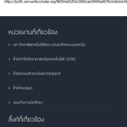
https://pdfs.semanticscholar.org/f805/a60253c09f2cab0f455a9076cb1ebbb1
หน่วยงานที่เกี่ยวข้อง
มหาวิทยาลัยเทคโนโลยีพระจอมเกล้าพระนครเหนือ
สำนักวิจัยวิทยาศาสตร์และเทคโนโลยี (STRI)
สำนักคอมพิวเตอร์และสารสนเทศ
สำนักหอสมุด
กองกิจการนักศึกษา
ลิ้งค์ที่เกี่ยวข้อง