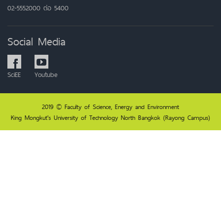
02-5552000 ต่อ 5400
Social Media
SciEE
Youtube
2019 © Faculty of Science, Energy and Environment
King Mongkut's University of Technology North Bangkok (Rayong Campus)