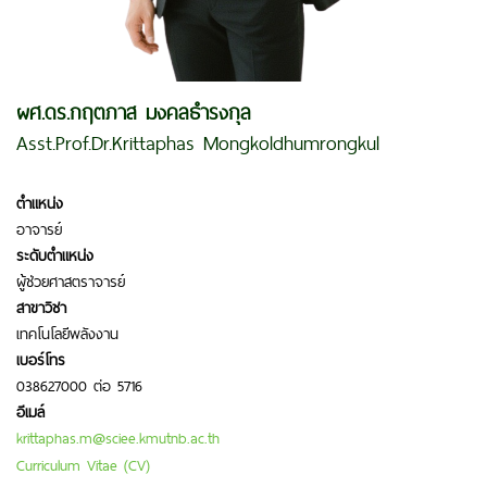
ผศ.ดร.กฤตภาส มงคลธำรงกุล
Asst.Prof.Dr.Krittaphas Mongkoldhumrongkul
ตำแหน่ง
อาจารย์
ระดับตำแหน่ง
ผู้ช่วยศาสตราจารย์
สาขาวิชา
เทคโนโลยีพลังงาน
เบอร์โทร
038627000 ต่อ 5716
อีเมล์
krittaphas.m@sciee.kmutnb.ac.th
Curriculum Vitae (CV)