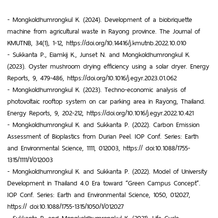
- Mongkoldhumrongkul K. (2024). Development of a biobriquette
machine from agricultural waste in Rayong province. The Journal of
KMUTNB, 34(1), 1-12, https://doi.org/10.14416/j.kmutnb.2022.10.010
- Sukkanta P., Eiamkij K., Junset N. and Mongkoldhumrongkul K.
(2023). Oyster mushroom drying efficiency using a solar dryer. Energy
Reports, 9, 479-486, https://doi.org/10.1016/j.egyr.2023.01.062
- Mongkoldhumrongkul K. (2023). Techno-economic analysis of
photovoltaic rooftop system on car parking area in Rayong, Thailand.
Energy Reports, 9, 202-212, https://doi.org/10.1016/j.egyr.2022.10.421
- Mongkoldhumrongkul K. and Sukkanta P. (2022). Carbon Emission
Assessment of Bioplastics from Durian Peel. IOP Conf. Series: Earth
and Environmental Science, 1111, 012003, https:// doi:10.1088/1755-
1315/1111/1/012003
- Mongkoldhumrongkul K. and Sukkanta P. (2022). Model of University
Development in Thailand 4.0 Era toward “Green Campus Concept”.
IOP Conf. Series: Earth and Environmental Science, 1050, 012027,
https:// doi:10.1088/1755-1315/1050/1/012027
- Sukkanta P. and Mongkoldhumrongkul K. (2021). Life Cycle