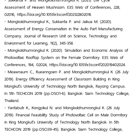
Assessment of Heaven Mushroom. E3S Web of Conferences, 228,
02016, https://doi.org/10.1051/e3sconf/202122802016
- Mongkoldhumrongkul K., Sukkanta P. and Jaikua M. (2020).
Assessment of Energy Conservation in the Auto Part Manufacturing
Company. Journal of Research Unit on Science, Technology and
Environment for Learning, 11(2), 345-358.
- Mongkoldhumrongkul K. (2020). Simulation and Economic Analysis of
Photovoltaic Rooftop System on the Female Dormitory. E3S Web of
Conferences, 194, 02024, https://doi.org/10.1051/e3sconf/202019402024.
- Meawnaum C., Rueanngoen P. and Mongkoldhumrongkul K. (26 July
2019). Energy Efficiency Assessment of Classroom Building in King
Mongkut’s University of Technology North Bangkok, Rayong Campus.
In 5th TECHCON 2019 (pp.OSCI1-6). Bangkok: Siam Technology College,
Thailand.
- Yantabutr K., Kongpikul N. and Mongkoldhumrongkul K. (26 July
2019). Financial Feasibility Study of Photovoltaic Cell on Male Dormitory
in King Mongkut’s University of Technology North Bangkok. In 5th
TECHCON 2019 (pp.OSCI39-45). Bangkok: Siam Technology College,