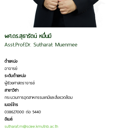
ผศ.ดร.สุธารัตน์ หมื่นมี
Asst.Prof.Dr. Sutharat Muenmee
ตำแหน่ง
อาจารย์
ระดับตำแหน่ง
ผู้ช่วยศาสตราจารย์
สาขาวิชา
กระบวนการอุตสาหกรรมเคมีและสิ่งแวดล้อม
เบอร์โทร
038627000 ต่อ 5440
อีเมล์
sutharat.m@sciee.kmutnb.ac.th