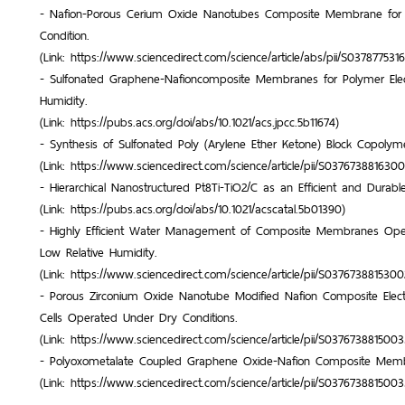
- Nafion-Porous Cerium Oxide Nanotubes Composite Membrane for Po
Condition.
(Link: https://www.sciencedirect.com/science/article/abs/pii/S037877531
- Sulfonated Graphene-Nafioncomposite Membranes for Polymer Elect
Humidity.
(Link: https://pubs.acs.org/doi/abs/10.1021/acs.jpcc.5b11674)
- Synthesis of Sulfonated Poly (Arylene Ether Ketone) Block Copoly
(Link: https://www.sciencedirect.com/science/article/pii/S037673881630
- Hierarchical Nanostructured Pt8Ti-TiO2/C as an Efficient and Durabl
(Link: https://pubs.acs.org/doi/abs/10.1021/acscatal.5b01390)
- Highly Efficient Water Management of Composite Membranes Opera
Low Relative Humidity.
(Link: https://www.sciencedirect.com/science/article/pii/S0376738815300
- Porous Zirconium Oxide Nanotube Modified Nafion Composite Elec
Cells Operated Under Dry Conditions.
(Link: https://www.sciencedirect.com/science/article/pii/S037673881500
- Polyoxometalate Coupled Graphene Oxide-Nafion Composite Membra
(Link: https://www.sciencedirect.com/science/article/pii/S037673881500