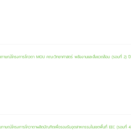
อยสัมภาษณ์โครงการโควตา MOU คณะวิทยาศาสตร์ พลังงานและสิ่งแวดล้อม (รอบที่ 2) ป
บสัมภาษณ์โครงการโควาตาผลิตบัณฑิตเพื่อรองรับอุตสาหกรรมในเขตพื้นที่ EEC (รอบที่ 